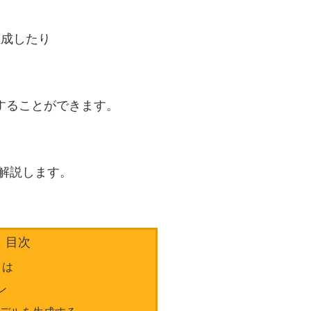
を生成したり
することができます。
いて解説します。
目次
oとは
ン