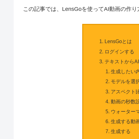
この記事では、LensGoを使ってAI動画の作
LensGoとは
ログインする
テキストからA
生成したい
モデルを選
アスペクト
動画の秒数
ウォーターマ
生成する動
生成する