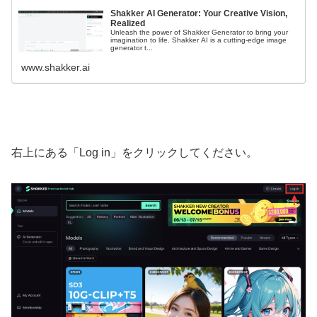
Shakker AI Generator: Your Creative Vision,
Realized
Unleash the power of Shakker Generator to bring your
imagination to life. Shakker AI is a cutting-edge image
generator t...
www.shakker.ai
右上にある「Log in」をクリックしてください。