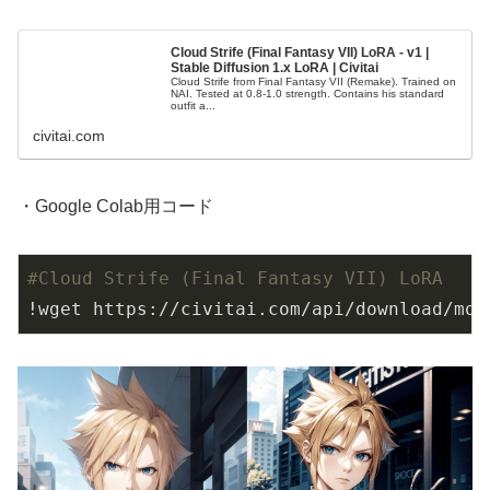
Cloud Strife (Final Fantasy VII) LoRA - v1 |
Stable Diffusion 1.x LoRA | Civitai
Cloud Strife from Final Fantasy VII (Remake). Trained on
NAI. Tested at 0.8-1.0 strength. Contains his standard
outfit a...
civitai.com
・Google Colab用コード
#Cloud Strife (Final Fantasy VII) LoRA
!wget https://civitai.com/api/download/mod