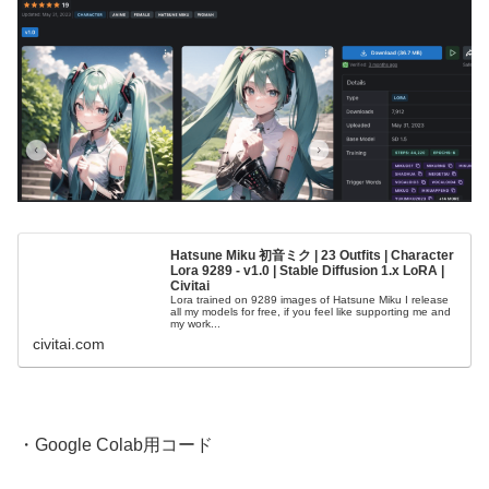
Hatsune Miku 初音ミク | 23 Outfits | Character
Lora 9289 - v1.0 | Stable Diffusion 1.x LoRA |
Civitai
Lora trained on 9289 images of Hatsune Miku I release
all my models for free, if you feel like supporting me and
my work...
civitai.com
・Google Colab用コード