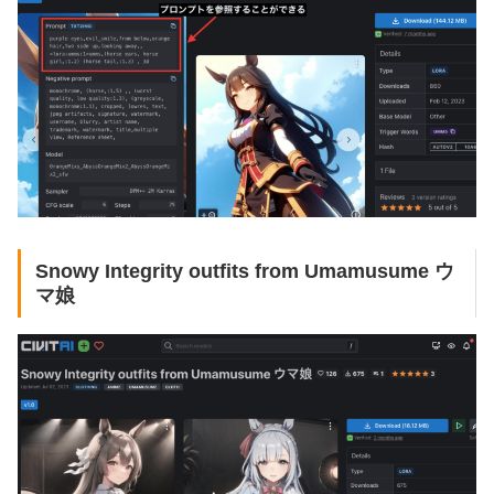
Snowy Integrity outfits from Umamusume ウ
マ娘