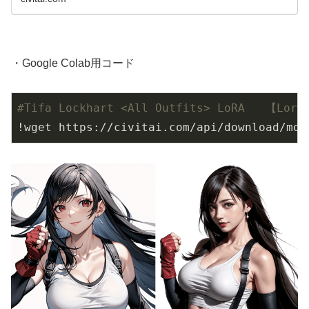
・Google Colab用コード
#Tifa Lockhart <All Outfits> LoRA   【Lora
!wget https://civitai.com/api/download/mod