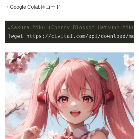
・Google Colab用コード
#Sakura Miku (Cherry Blossom Hatsune Miku)
!wget https://civitai.com/api/download/mod