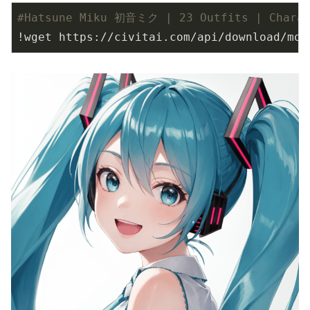
#Hatsune Miku 初音ミク | 23 Outfits | Charac
!wget https://civitai.com/api/download/mod