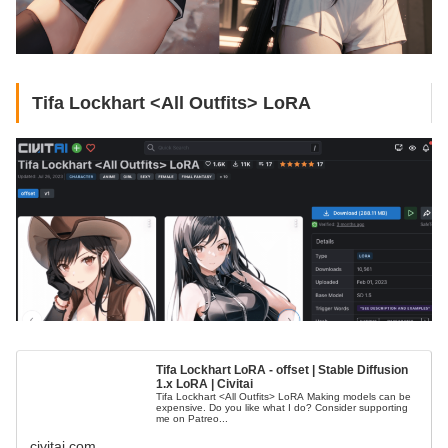
Tifa Lockhart <All Outfits> LoRA
Tifa Lockhart LoRA - offset | Stable Diffusion
1.x LoRA | Civitai
Tifa Lockhart <All Outfits> LoRA Making models can be
expensive. Do you like what I do? Consider supporting
me on Patreo...
civitai.com