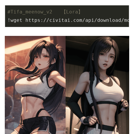
#Tifa_meenow_v2   【Lora】
!wget https://civitai.com/api/download/mod