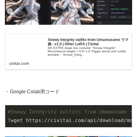
Snowy Integrity outfits from Umamusume ウマ
娘 - v1.0 | Other LoRA | Civitai
4th EXTRA stage live costume "Snowy Integrity"
Recommand weight = 0.8~1.0 Trigger words and outfits
prompts： Snowy_Integ...
civitai.com
・Google Colab用コード
#Snowy Integrity outfits from Umamusume
!wget https://civitai.com/api/download/mod