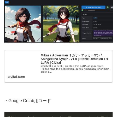
Mikasa Ackerman ミカサ・アッカーマン /
Shingeki no Kyojin - v1.0 | Stable Diffusion 1.x
LoRA | Civitai
weight 0.7 is best. I created this LoRA as requested.
Please read the description. outfit1 hmmikasa, short hair,
black e...
civitai.com
・Google Colab用コード