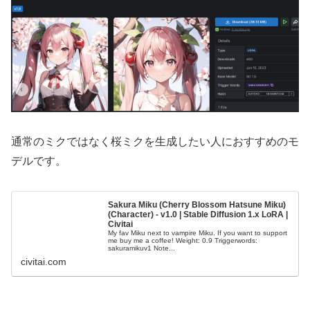
通常のミクではなく桜ミクを生成したい人におすすめのモ
デルです。
Sakura Miku (Cherry Blossom Hatsune Miku)
(Character) - v1.0 | Stable Diffusion 1.x LoRA |
Civitai
My fav Miku next to vampire Miku. If you want to support
me buy me a coffee! Weight: 0.9 Triggerwords:
sakuramikuv1 Note...
civitai.com