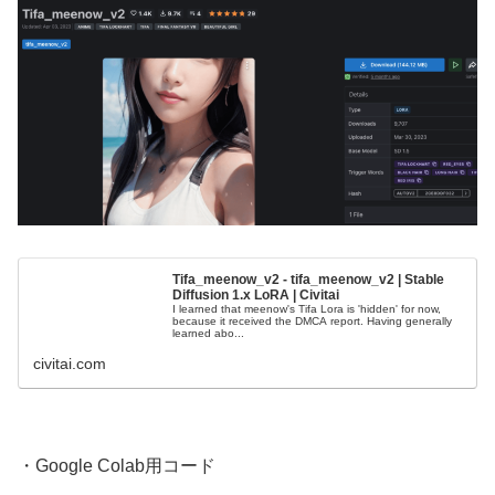
Tifa_meenow_v2 - tifa_meenow_v2 | Stable
Diffusion 1.x LoRA | Civitai
I learned that meenow's Tifa Lora is 'hidden' for now,
because it received the DMCA report. Having generally
learned abo...
civitai.com
・Google Colab用コード