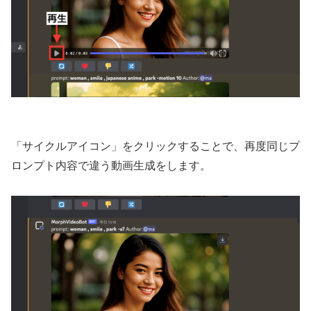
「サイクルアイコン」をクリックすることで、再度同じプ
ロンプト内容で違う動画生成をします。