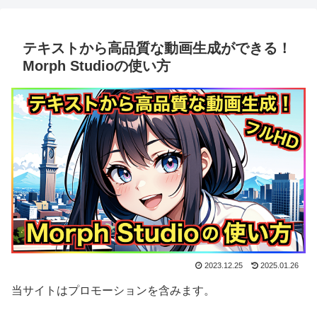
テキストから高品質な動画生成ができる！
Morph Studioの使い方
2023.12.25
2025.01.26
当サイトはプロモーションを含みます。