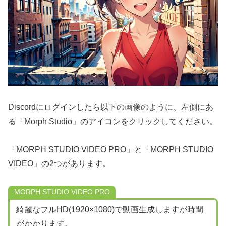
Discordにログインしたら以下の画像のように、左側にあ
る「Morph Studio」のアイコンをクリックしてください。
「MORPH STUDIO VIDEO PRO」と「MORPH STUDIO
VIDEO」の2つがあります。
MORPH STUDIO VIDEO PRO
綺麗なフルHD(1920×1080)で動画生成しますが時間
がかかります。