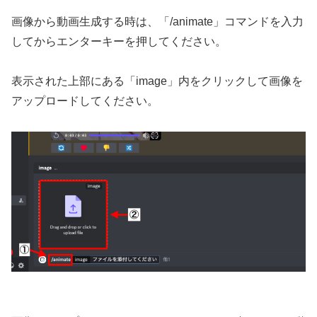
画像から動画生成する時は、「/animate」コマンドを入力
してからエンターキーを押してください。
表示された上部にある「image」内をクリックして画像を
アップロードしてください。