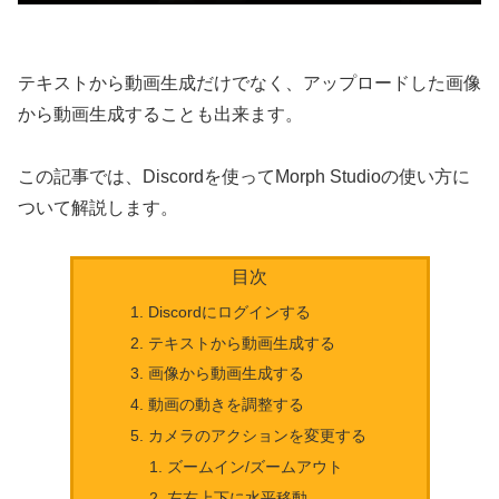
テキストから動画生成だけでなく、アップロードした画像
から動画生成することも出来ます。
この記事では、Discordを使ってMorph Studioの使い方に
ついて解説します。
目次
Discordにログインする
テキストから動画生成する
画像から動画生成する
動画の動きを調整する
カメラのアクションを変更する
ズームイン/ズームアウト
左右上下に水平移動