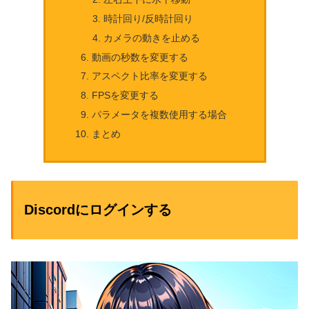
時計回り/反時計回り
カメラの動きを止める
動画の秒数を変更する
アスペクト比率を変更する
FPSを変更する
パラメータを複数使用する場合
まとめ
Discordにログインする