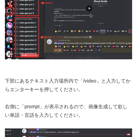
下部にあるテキスト入力場所内で「/video」と入力してか
らエンターキーを押してください。
右側に「prompt」が表示されるので、画像生成して欲し
い単語・言語を入力してください。