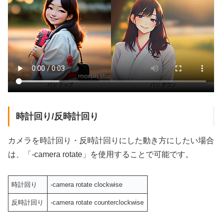
時計回り/反時計回り
カメラを時計回り・反時計回りにした動き方にしたい場合
は、「-camera rotate」を使用することで可能です。
時計回り
-camera rotate clockwise
反時計回り
-camera rotate counterclockwise