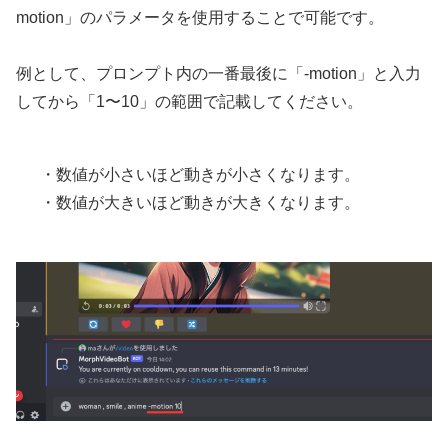
motion」のパラメータを使用することで可能です。
例として、プロンプト内の一番最後に「-motion」と入力
してから「1〜10」の範囲で記載してください。
・数値が小さいほど動きが小さくなります。
・数値が大きいほど動きが大きくなります。