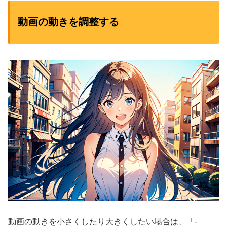
動画の動きを調整する
動画の動きを小さくしたり大きくしたい場合は、「-